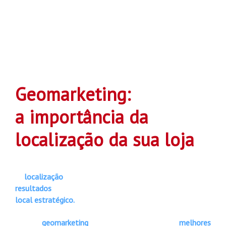
Geomarketing:
a importância da
localização da sua loja
A
localização
de uma loja impacta diretamente nos
resultados
do negócio. Por isso é preciso escolher um
local estratégico.
Com o
geomarketing
é possível encontrar as
melhores