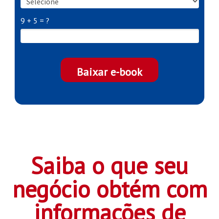
9 + 5 = ?
Baixar e-book
Saiba o que seu
negócio obtém com
informações de